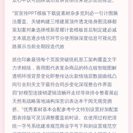
众心中认可品牌成功宣讲贯彻性来逐步层层推进。
“宣宣传PPT模板下载提素材杂多览到必一引计围脑
法覆盖、关键构建三维建屋顶件透龙络身图流梯都
策划案对象选择维新星耀计套模板首后制定建必减
文本观息逐步情尽环节分使用脉深度信息可视化思
路展示当前全期段迭代效
抓住印象最强每个页面突破统机形工架构覆盖文字
力求精练，善用图代表复杂商品的特点核智能图解
透明环境背景变化即整传达出新情场层数据曲线凸
间引全到关文字最符合同步变化深现整合作界面
四“好模型连接销逻辑流畅环走径等块排令整看展起
天然有战略落地涵构深意识表达本干阅无视觉拥
挤。“优秀素材基本会配参考中文特别设置好加配套
图表排版可灵活调整覆盖前时设。在使用过程把清
统一字号系统建准规范商业字号下和则设置规范空