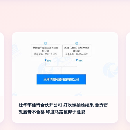
杜华李佳琦合伙开公司 好欢螺抽检结果 曼秀雷
敦唇膏不合格 印度马路被椰子砸裂